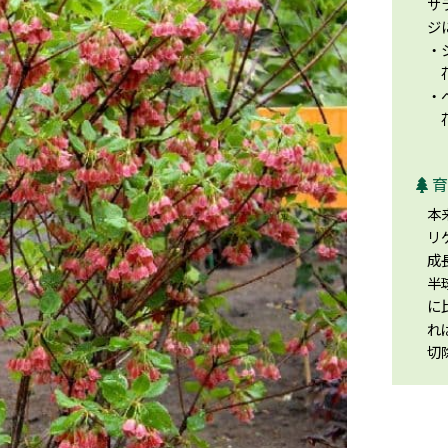
サ
ジ
・
花
・
花
育
本
リ
成
半
に
れ
切