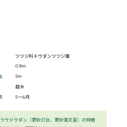
ツツジ科ドウダンツツジ属
0.8m
5m
高
庭木
期
5～6月
ラサドウダン（更紗灯台、更紗満天星）の特徴