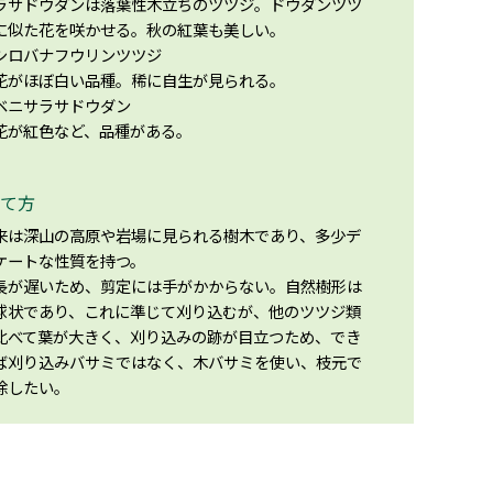
ラサドウダンは落葉性木立ちのツツジ。ドウダンツツ
に似た花を咲かせる。秋の紅葉も美しい。
シロバナフウリンツツジ
がほぼ白い品種。稀に自生が見られる。
ベニサラサドウダン
が紅色など、品種がある。
て方
来は深山の高原や岩場に見られる樹木であり、多少デ
ケートな性質を持つ。
長が遅いため、剪定には手がかからない。自然樹形は
球状であり、これに準じて刈り込むが、他のツツジ類
比べて葉が大きく、刈り込みの跡が目立つため、でき
ば刈り込みバサミではなく、木バサミを使い、枝元で
除したい。