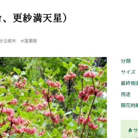
台、更紗満天星）
せる樹木
#落葉樹
分類
サイズ
最終樹
用途
開花時
サ