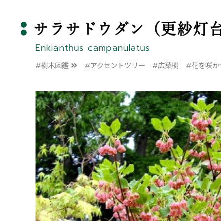
サラサドウダン（更紗灯
Enkianthus campanulatus
#樹木図鑑
#アクセントツリー
#広葉樹
#花を咲か