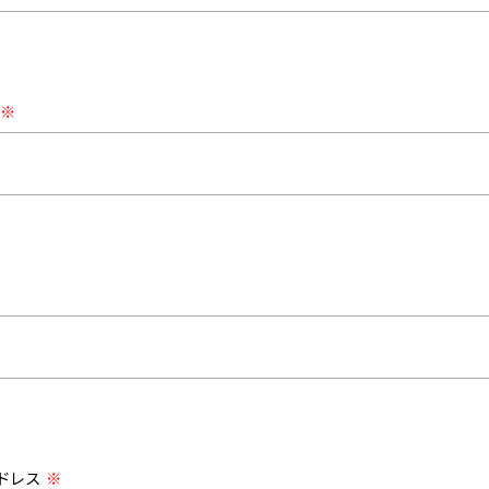
※
ドレス
※