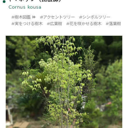
Cornus kousa
#樹木図鑑
#アクセントツリー
#シンボルツリー
#実をつける樹木
#広葉樹
#花を咲かせる樹木
#落葉樹