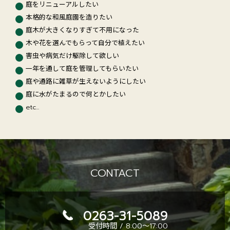
庭をリニューアルしたい
本格的な和風庭園を造りたい
庭木が大きくなりすぎて不用になった
木や花を選んでもらって自分で植えたい
害虫や病気だけ駆除して欲しい
一年を通して庭を管理してもらいたい
庭や通路に雑草が生えないようにしたい
庭に水がたまるので何とかしたい
etc...
CONTACT
0263-31-5089
受付時間 / 8:00～17:00