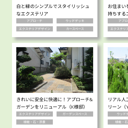
白と緑のシンプルでスタイリッシュ
お住まい
なエクステリア
持ちする
アプロ―チ
ウッドデッキ
アプロ
エクステリアデザイン
カースペース
エクステリ
きれいに安全に快適に！アプローチ&
リアル人
ガーデンをリニューアル（K様邸）
リーン（
エクステリアデザイン
ガーデンスペース
ウッド
植栽・石・添景
植栽・石