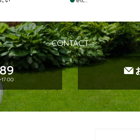
たい
etc...
CONTACT
089
17:00