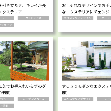
を引き立たせ、キレイが長
おしゃれなデザインでお手
エクステリア
なエクステリアにチェンジ
―チ
ウッドデッキ
エクステリアデザイン
ガーデ
アデザイン
工芝でお手入れいらずのグ
すっきりモダンなエクステ
Y様邸）
邸）
デッキ
ガーデンスペース
エクステリアデザイン
カー
・添景