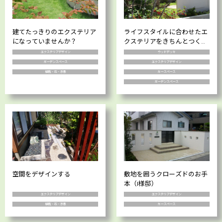
建てたっきりのエクステリア
ライフスタイルに合わせたエ
になっていませんか？
クステリアをきちんとつくる
と快適に暮らせます！
エクステリアデザイン
ウッドデッキ
ガーデンスペース
エクステリアデザイン
植栽・石・添景
カースペース
ガーデンスペース
空間をデザインする
敷地を囲うクローズドのお手
本（I様邸）
エクステリアデザイン
エクステリアデザイン
植栽・石・添景
カースペース