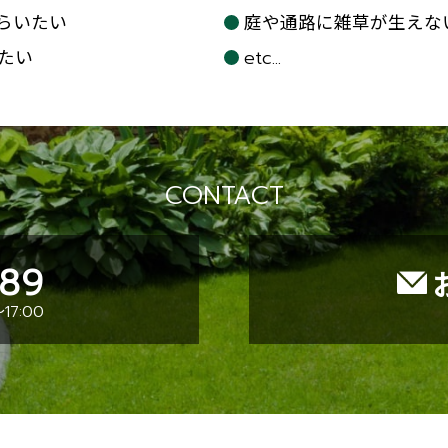
らいたい
庭や通路に雑草が生えな
たい
etc...
CONTACT
089
17:00