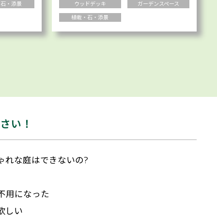
・石・添景
ウッドデッキ
ガーデンスペース
植栽・石・添景
ださい！
ゃれな庭はできないの?
不用になった
欲しい